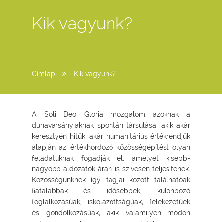
Kik vagyunk?
Címlap
Kik vagyunk?
A Soli Deo Gloria mozgalom azoknak a
dunavarsányiaknak spontán társulása, akik akár
keresztyén hitük, akár humanitárius értékrendjük
alapján az értékhordozó közösségépítést olyan
feladatuknak fogadják el, amelyet kisebb-
nagyobb áldozatok árán is szívesen teljesítenek.
Közösségünknek így tagjai között találhatóak
fiatalabbak és idősebbek, különböző
foglalkozásúak, iskolázottságúak, felekezetűek
és gondolkozásúak, akik valamilyen módon