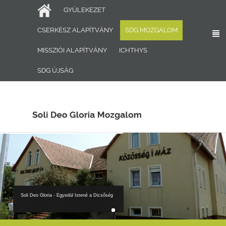
Ugrás a tartalomra
GYÜLEKEZET
CSERKÉSZ ALAPÍTVÁNY
SDG MOZGALOM
MISSZIÓI ALAPÍTVÁNY
ICHTHYS
SDG ÚJSÁG
Soli Deo Gloria - Egyedül Istené a Dicsőség