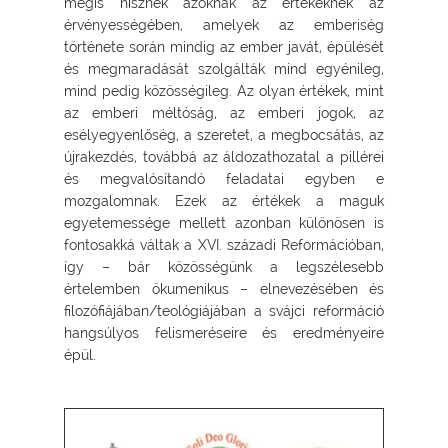
mégis hisznek azoknak az értékeknek az
érvényességében, amelyek az emberiség
története során mindig az ember javát, épülését
és megmaradását szolgálták mind egyénileg,
mind pedig közösségileg. Az olyan értékek, mint
az emberi méltóság, az emberi jogok, az
esélyegyenlőség, a szeretet, a megbocsátás, az
újrakezdés, továbbá az áldozathozatal a pillérei
és megvalósítandó feladatai egyben e
mozgalomnak. Ezek az értékek a maguk
egyetemessége mellett azonban különösen is
fontosakká váltak a XVI. századi Reformációban,
így – bár közösségünk a legszélesebb
értelemben ökumenikus – elnevezésében és
filozófiájában/teológiájában a svájci reformáció
hangsúlyos felismeréseire és eredményeire
épül.