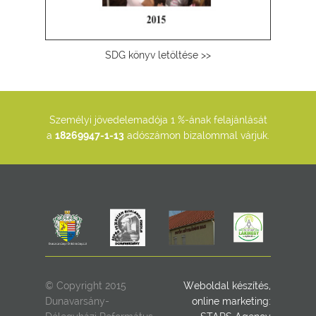
SDG könyv letöltése >>
Személyi jövedelemadója 1 %-ának felajánlását
a
18269947-1-13
adószámon bizalommal várjuk.
© Copyright 2015
Weboldal készítés,
Dunavarsány-
online marketing: