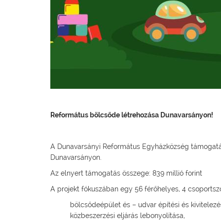
Református bölcsőde létrehozása Dunavarsányon!
A Dunavarsányi Református Egyházközség támogatást 
Dunavarsányon.
Az elnyert támogatás összege: 839 millió forint
A projekt fókuszában egy 56 férőhelyes, 4 csoport
bölcsődeépület és – udvar építési és kivitelezé
közbeszerzési eljárás lebonyolítása,