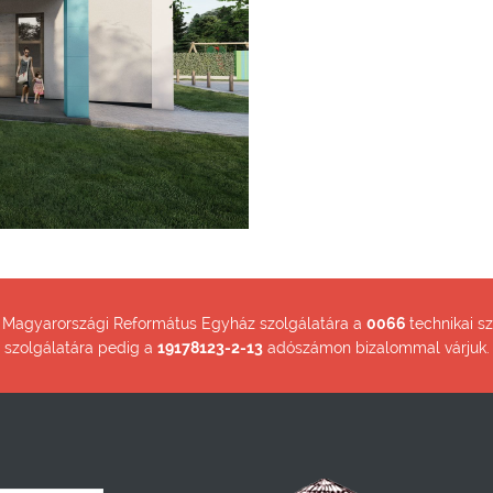
a Magyarországi Református Egyház szolgálatára a
0066
technikai 
szolgálatára pedig a
19178123-2-13
adószámon bizalommal várjuk.