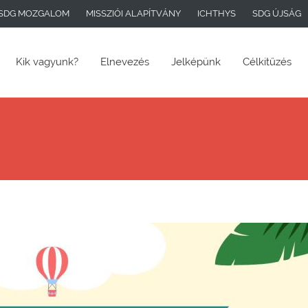
Ugrás a tartalomra
SDG MOZGALOM
MISSZIÓI ALAPÍTVÁNY
ICHTHYS
SDG ÚJSÁG
Kik vagyunk?
Elnevezés
Jelképünk
Célkitűzés