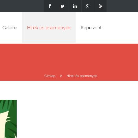
Galéria
Hírek és események
Kapcsolat
Címlap
Hírek és események