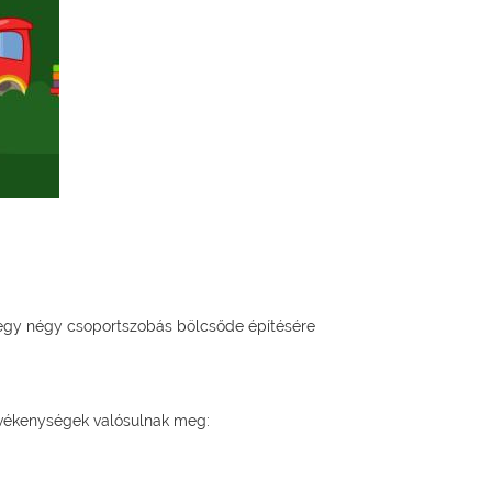
 egy négy csoportszobás bölcsőde építésére
evékenységek valósulnak meg: