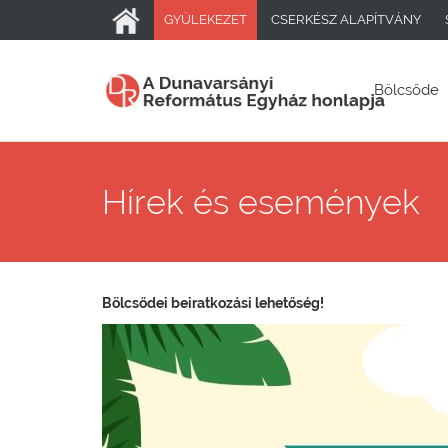
GYÜLEKEZET
CSERKÉSZ ALAPÍTVÁNY
Bölcsőde
Hírek és események
Bölcsődei beiratkozási lehetőség!