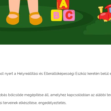
nyert a Helyreállítási és Ellenállóképességi Eszköz keretén belül
szobás bölcsőde megépítése áll, amelyhez kapcsolódóan az alábbi t
si terveinek elkészítése, engedélyeztetés,