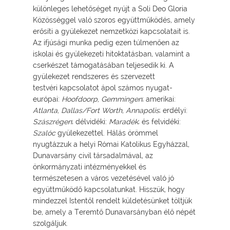
különleges lehetőséget nyújt a Soli Deo Gloria
Közösséggel való szoros együttműködés, amely
erősíti a gyülekezet nemzetközi kapcsolatait is.
Az ifjúsági munka pedig ezen túlmenően az
iskolai és gyülekezeti hitoktatásban, valamint a
cserkészet támogatásában teljesedik ki. A
gyülekezet rendszeres és szervezett
testvéri kapcsolatot ápol számos nyugat-
európai:
Hoofdoorp, Gemmingen
; amerikai:
Atlanta, Dallas/Fort Worth, Annapolis
; erdélyi:
Szászrégen
; délvidéki:
Maradék
; és felvidéki:
Szalóc
gyülekezettel. Hálás örömmel
nyugtázzuk a helyi Római Katolikus Egyházzal,
Dunavarsány civil társadalmával, az
önkormányzati intézményekkel és
természetesen a város vezetésével való jó
együttműködő kapcsolatunkat. Hisszük, hogy
mindezzel Istentől rendelt küldetésünket töltjük
be, amely a Teremtő Dunavarsányban élő népét
szolgáljuk.