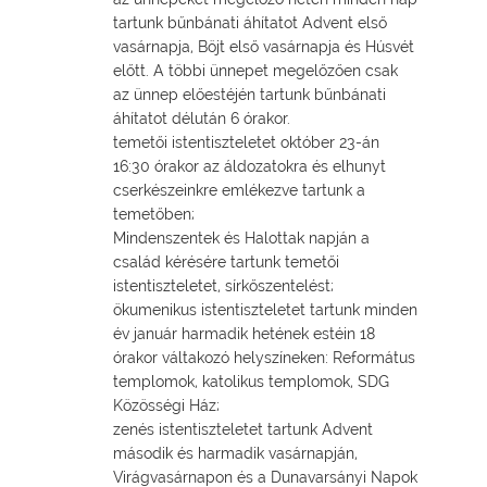
tartunk bűnbánati áhítatot Advent első
vasárnapja, Böjt első vasárnapja és Húsvét
előtt. A többi ünnepet megelőzően csak
az ünnep előestéjén tartunk bűnbánati
áhítatot délután 6 órakor.
temetői istentiszteletet október 23-án
16:30 órakor az áldozatokra és elhunyt
cserkészeinkre emlékezve tartunk a
temetőben;
Mindenszentek és Halottak napján a
család kérésére tartunk temetői
istentiszteletet, sírkőszentelést;
ökumenikus istentiszteletet tartunk minden
év január harmadik hetének estéin 18
órakor váltakozó helyszíneken: Református
templomok, katolikus templomok, SDG
Közösségi Ház;
zenés istentiszteletet tartunk Advent
második és harmadik vasárnapján,
Virágvasárnapon és a Dunavarsányi Napok