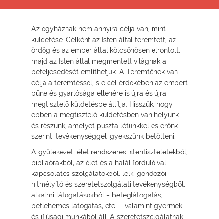
Az egyháznak nem annyira célja van, mint
küldetése. Célként az Isten által teremtett, az
ördög és az ember által kölcsönösen elrontott,
majd az Isten által megmentett világnak a
beteljesedését említhetjük. A Teremtőnek van
célja a teremtéssel, s e cél érdekében az embert
bűne és gyarlósága ellenére is újra és újra
megtisztelő küldetésbe állítja. Hisszük, hogy
ebben a megtisztelő küldetésben van helyünk
és részünk, amelyet puszta létünkkel és erőnk
szerinti tevékenységgel igyekszünk betölteni.
A gyülekezeti élet rendszeres istentiszteletekből,
bibliaórákból, az élet és a halál fordulóival
kapcsolatos szolgálatokból, lelki gondozói,
hitmélyítő és szeretetszolgálati tevékenységből,
alkalmi látogatásokból – beteglátogatás,
betlehemes látogatás, etc. – valamint gyermek
és ifjúsági munkából áll. A szeretetszolgálatnak