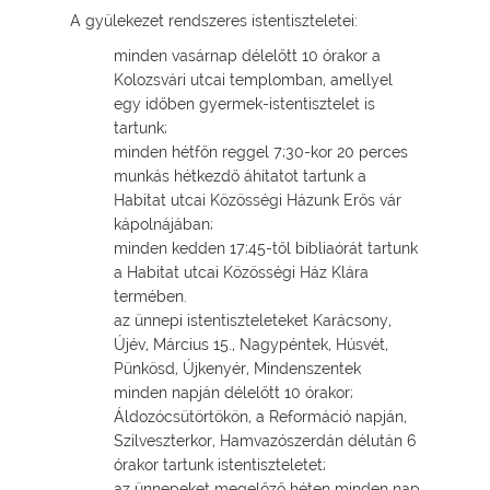
A gyülekezet rendszeres istentiszteletei:
minden vasárnap délelőtt 10 órakor a
Kolozsvári utcai templomban, amellyel
egy időben gyermek-istentisztelet is
tartunk;
minden hétfőn reggel 7;30-kor 20 perces
munkás hétkezdő áhítatot tartunk a
Habitat utcai Közösségi Házunk Erős vár
kápolnájában;
minden kedden 17;45-től bibliaórát tartunk
a Habitat utcai Közösségi Ház Klára
termében.
az ünnepi istentiszteleteket Karácsony,
Újév, Március 15., Nagypéntek, Húsvét,
Pünkösd, Újkenyér, Mindenszentek
minden napján délelőtt 10 órakor;
Áldozócsütörtökön, a Reformáció napján,
Szilveszterkor, Hamvazószerdán délután 6
órakor tartunk istentiszteletet;
az ünnepeket megelőző héten minden nap