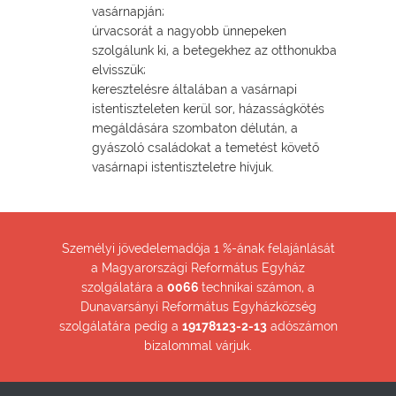
vasárnapján;
úrvacsorát a nagyobb ünnepeken
szolgálunk ki, a betegekhez az otthonukba
elvisszük;
keresztelésre általában a vasárnapi
istentiszteleten kerül sor, házasságkötés
megáldására szombaton délután, a
gyászoló családokat a temetést követő
vasárnapi istentiszteletre hívjuk.
Személyi jövedelemadója 1 %-ának felajánlását
a Magyarországi Református Egyház
szolgálatára a
0066
technikai számon, a
Dunavarsányi Református Egyházközség
szolgálatára pedig a
19178123-2-13
adószámon
bizalommal várjuk.