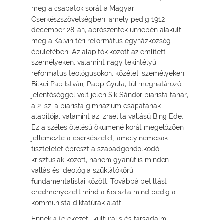
meg a csapatok sorát a Magyar
Cserkészszövetségben, amely pedig 1912.
december 28-án, aprószentek ünnepén alakult
meg a Kálvin téri református egyházközség
épületében. Az alapítók között az említett
személyeken, valamint nagy tekintélyű
református teológusokon, közéleti személyeken:
Bilkei Pap István, Papp Gyula, túl meghatározó
jelentőséggel volt jelen Sík Sándor piarista tanár,
a 2. sz. a piarista gimnázium csapatának
alapítója, valamint az izraelita vallású Bing Ede.
Ez a széles ölelésű ökumené korát megelőzően
jellemezte a cserkészetet, amely nemcsak
tiszteletet ébreszt a szabadgondolkodó
krisztusiak között, hanem gyanút is minden
vallás és ideológia szűklátókörű
fundamentalistái között. Továbbá betiltást
eredményezett mind a fasiszta mind pedig a
kommunista diktatúrák alatt.
Ennek a felekezeti, kulturális és társadalmi