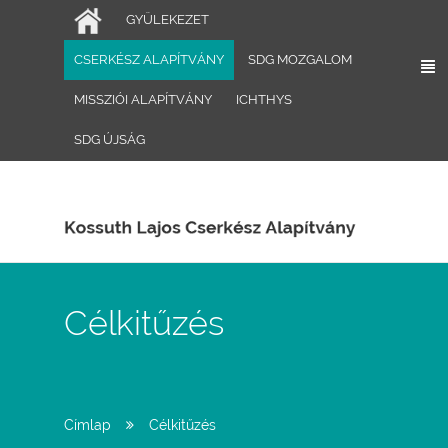
Ugrás a tartalomra
GYÜLEKEZET
CSERKÉSZ ALAPÍTVÁNY
SDG MOZGALOM
MISSZIÓI ALAPÍTVÁNY
ICHTHYS
SDG ÚJSÁG
Célkitűzés
Címlap
Célkitűzés