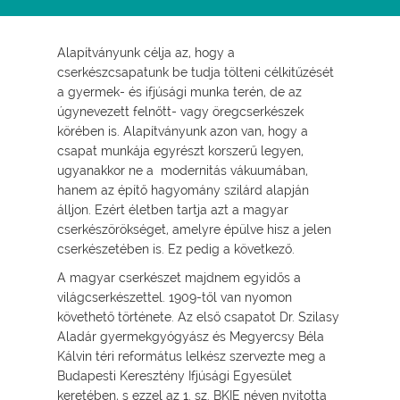
Alapítványunk célja az, hogy a
cserkészcsapatunk be tudja tölteni célkitűzését
a gyermek- és ifjúsági munka terén, de az
úgynevezett felnőtt- vagy öregcserkészek
körében is. Alapítványunk azon van, hogy a
csapat munkája egyrészt korszerű legyen,
ugyanakkor ne a modernitás vákuumában,
hanem az építő hagyomány szilárd alapján
álljon. Ezért életben tartja azt a magyar
cserkészörökséget, amelyre épülve hisz a jelen
cserkészetében is. Ez pedig a következő.
A magyar cserkészet majdnem egyidős a
világcserkészettel. 1909-től van nyomon
követhető története. Az első csapatot Dr. Szilasy
Aladár gyermekgyógyász és Megyercsy Béla
Kálvin téri református lelkész szervezte meg a
Budapesti Keresztény Ifjúsági Egyesület
keretében, s ezzel az 1. sz. BKIE néven nyitotta