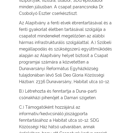
víziportyák, vízitúra, sítábor, SDG építőtábor
minden júliusban. A csapat parancsnoka Dr.
Csobolyó Eszter cserkésztiszt.
Az Alapítvány a fenti elvek ébrentartásával és a
fenti gyakorlat életben tartásával szolgálja a
csapatot mindeneket megelőzően az alábbi
hármas infrastrukturális szolgálattal. A.) Szóbeli
megállapodás és szükségszerű együttműködés
alapján az Alapítvány helyet biztosít a Csapat
programjai számára a közvetetten a
Dunavarsányi Református Egyházközség
tulajdonában lévő Soli Deo Gloria Közösségi
Házban: 2336 Dunavarsány, Habitat utca 10-12.
B.) Létrehozta és fenntartja a Duna-parti
csónakházi pihenőjét a Damari szigeten.
C.) Támogatóként hozzájárul az
informatív/kedvcsináló jószágporta
fenntartásához a Habitat utca 10-12. SDG
Közösségi Ház hátsó udvarában, annak