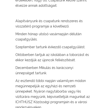
érdekében, hogy ott Csapatunk kedve szerint
élvezze annak adottságait.
Alapítványunk és csapatunk rendszeres és
visszatérő programjai a következő.
Minden hónap utolsó vasárnapján délután
csapatgyűlés.
Szeptember tartunk évkezdő csapatgyűlést.
Októberben tartjuk az iskolában a toborzást és
ekkor kezdjük az újoncok felkészítését.
Decemberben Mikulás és karácsonyi
ünnepséget tartunk.
Az esztendő többi napján valamilyen módon
megünnepeljük az egyházi és nemzeti
ünnepeket. Nyáron nagytáborba vagy/és
vízitúrára megyünk, képviseltetjük magunkat az
ICHTHÜSZ Közösségi programjain és a városi
rendezvényeken.