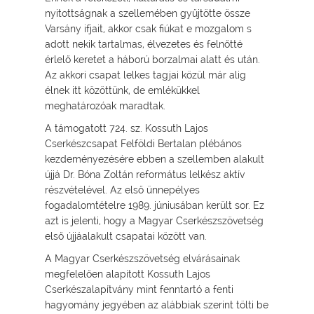
nyitottságnak a szellemében gyűjtötte össze
Varsány ifjait, akkor csak fiúkat e mozgalom s
adott nekik tartalmas, élvezetes és felnőtté
érlelő keretet a háború borzalmai alatt és után.
Az akkori csapat lelkes tagjai közül már alig
élnek itt közöttünk, de emlékükkel
meghatározóak maradtak.
A támogatott 724. sz. Kossuth Lajos
Cserkészcsapat Felföldi Bertalan plébános
kezdeményezésére ebben a szellemben alakult
újjá Dr. Bóna Zoltán református lelkész aktív
részvételével. Az első ünnepélyes
fogadalomtételre 1989. júniusában került sor. Ez
azt is jelenti, hogy a Magyar Cserkészszövetség
első újjáalakult csapatai között van.
A Magyar Cserkészszövetség elvárásainak
megfelelően alapított Kossuth Lajos
Cserkészalapítvány mint fenntartó a fenti
hagyomány jegyében az alábbiak szerint tölti be