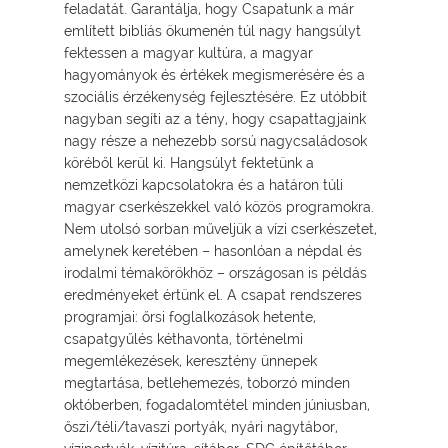
feladatát. Garantálja, hogy Csapatunk a már
említett bibliás ökumenén túl nagy hangsúlyt
fektessen a magyar kultúra, a magyar
hagyományok és értékek megismerésére és a
szociális érzékenység fejlesztésére. Ez utóbbit
nagyban segíti az a tény, hogy csapattagjaink
nagy része a nehezebb sorsú nagycsaládosok
köréből kerül ki. Hangsúlyt fektetünk a
nemzetközi kapcsolatokra és a határon túli
magyar cserkészekkel való közös programokra.
Nem utolsó sorban műveljük a vízi cserkészetet,
amelynek keretében – hasonlóan a népdal és
irodalmi témakörökhöz – országosan is példás
eredményeket értünk el. A csapat rendszeres
programjai: őrsi foglalkozások hetente,
csapatgyűlés kéthavonta, történelmi
megemlékezések, keresztény ünnepek
megtartása, betlehemezés, toborzó minden
októberben, fogadalomtétel minden júniusban,
őszi/téli/tavaszi portyák, nyári nagytábor,